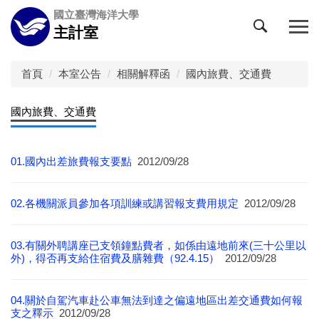
跳
國立臺灣海洋大學
到
主計室
主
要
內
首頁
本室公告
相關解釋函
國內旅費、交通費
容
區
國內旅費、交通費
01.國內出差旅費報支要點
2012/09/28
02.各機關派員參加各項訓練或講習報支費用規定
2012/09/28
03.有關外聘講座已支領鐘點費者，如係由遠地前來(三十公里以
外)，得否再支給住宿費及膳雜費（92.4.15）
2012/09/28
04.關於自駕汽車赴公車無法到達之偏遠地區出差交通費如何報
支之釋示
2012/09/28