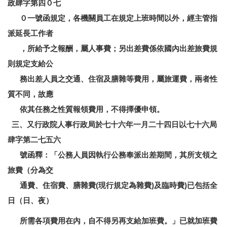
政肆字第四０七
０一號函規定，各機關員工在規定上班時間以外，經主管指
派延長工作者
，所給予之報酬，屬人事費；另出差費係依國內出差旅費規
則規定支給公
務出差人員之交通、住宿及膳雜等費用，屬旅運費，兩者性
質不同，故應
依其任務之性質報領費用，不得擇優申領。
三、又行政院人事行政局於七十六年一月二十四日以七十六局
肆字第二七五六
號函釋：「公務人員因執行公務奉派出差期間，其所支領之
旅費（分為交
通費、住宿費、膳雜費(現行規定為雜費)及臨時費)已包括全
日（日、夜）
所需各項費用在內，自不得另再支給加班費。」已就加班費