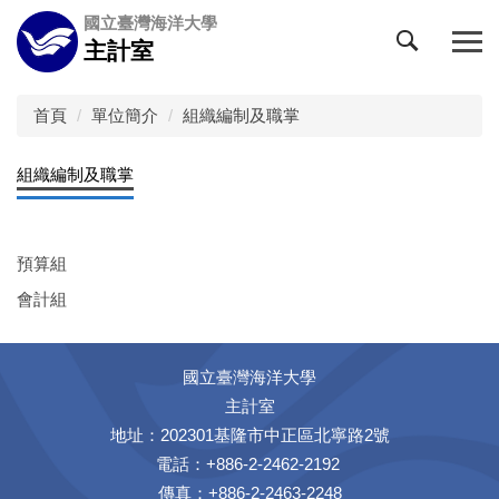
跳
國立臺灣海洋大學
到
主計室
主
要
內
首頁
單位簡介
組織編制及職掌
容
區
組織編制及職掌
預算組
會計組
國立臺灣海洋大學
主計室
地址：202301基隆市中正區北寧路2號
電話：+886-2-2462-2192
傳真：+886-2-2463-2248