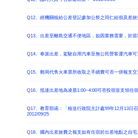
Q12、經機關核給公差登記參加公祭之同仁給假及差旅費之支
Q13、出差至離島交通不便地區，如因業務需要，於當地租用
Q14、奉派出差，駕駛自用汽車至無公民營客運汽車可直達
Q15、郵局代售火車票所收取之手續費可否一併報支交通費？ 
Q16、抵達出差地為凌晨1:00~4:00可否投宿並支領住宿費問
Q17、教育部函：「檢送行政院主計處99年12月1
2012/09/25
Q18、國內出差旅費之報支如有住宿於出差地點之自宅戶籍