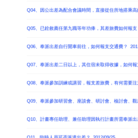
Q04、因公出差為配合會議時間，直接從住所地搭乘高鐵
Q05、已銓敘薦任第九職等年功俸，其差旅費如何報支？ 20
Q06、奉派出差自行開車前往，如何報支交通費？ 2012/0
Q07、奉派出差二日以上，其住宿未取得收據，如何報支住宿
Q08、奉派參加訓練或講習，報支差旅費，有何需要注意之規
Q09、奉派參加研習會、座談會、研討會、檢討會、觀摩會
Q10、計畫專任助理、兼任助理因執行計畫所需奉派出差，如
Q11、臨時人員可否派遣出差？ 2012/09/25