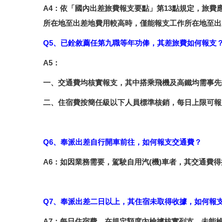
A4：依「國內出差旅費報支要點」第13點規定，旅
所在地至出差地費用較高時，僅能報支工作所在地至出
Q5、已銓敘薦任第九職等年功俸，其差旅費如何報支
A5：
一、交通費均核實報支，其中搭乘飛機及高鐵均需事先
二、住宿費按簡任級以下人員標準核銷，每日上限可報支2
Q6、奉派出差自行開車前往，如何報支交通費？
A6：如因業務需要，駕駛自用汽(機)車者，其交通
Q7、奉派出差二日以上，其住宿未取得收據，如何報
A7：每日住宿費，在規定額度內檢據核實列支，未能