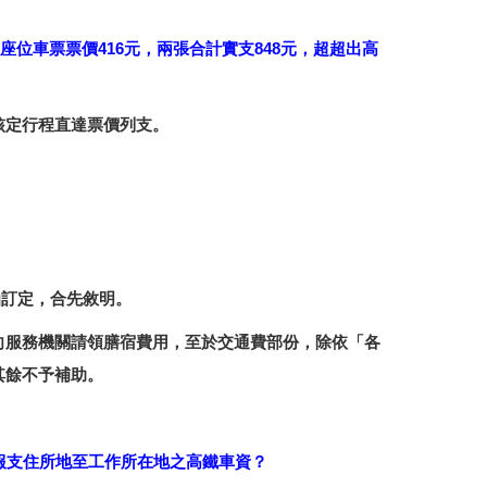
位車票票價416元，兩張合計實支848元，超超出高
核定行程直達票價列支。
函訂定，合先敘明。
向服務機關請領膳宿費用，至於交通費部份，除依「各
其餘不予補助。
報支住所地至工作所在地之高鐵車資？