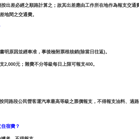
費應按出差必經之順路計算之；故其出差應由工作所在地作為報支交通
差地間之交通費。
？
書明原因並經奉准，事後檢附票根核銷(除當日往返)。
,000元；雜費不分等級每日上限可報支400。
費得按同路段公民營客運汽車最高等級之票價報支，不得報支油料、過
支住宿費？
檢據者，不得報支。