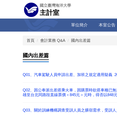
跳
國立臺灣海洋大學
到
主計室
主
要
單位簡介
本室公告
內
容
區
首頁
會計業務 Q&A
國內出差篇
國內出差篇
Q01、汽車駕駛人員申請出差、加班之規定適用疑義 2012
Q02、因公奉派出差搭乘火車，因購票時欲搭車種已無
雄至台北同路段直線票價＜845元＞元時，得否以848元結報？
Q03、關於訓練機構調查受訓人員之膳宿需求，受訓人員勾