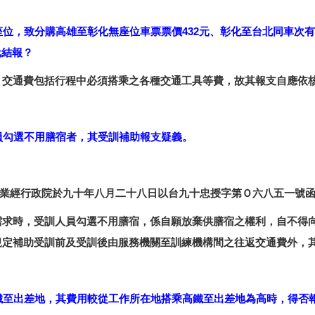
位，致分購高雄至彰化無座位車票票價432元、彰化至台北同車次有座
元結報？
，交通費包括行程中必須搭乘之各種交通工具等費，故其報支自應依
員勾選不用膳宿者，其受訓補助報支疑義。
業經行政院於九十年八月二十八日以台九十忠授字第Ｏ六八五一號
需求時，受訓人員勾選不用膳宿，係自願放棄供膳宿之權利，自不得
規定補助受訓前及受訓後由服務機關至訓練機構間之往返交通費外，
鐵至出差地，其費用較從工作所在地搭乘高鐵至出差地為高時，得否