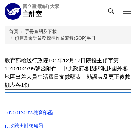
跳
國立臺灣海洋大學
到
主計室
主
要
內
首頁
手冊查閱及下載
容
預算及會計業務標準作業流程(SOP)手冊
區
教育部檢送行政院101年12月17日院授主預字第
1010102795號函附件「中央政府各機關派赴國外各
地區出差人員生活費日支數額表」勘誤表及更正後數
額表各1份
1020013092-教育部函
行政院主計總處函